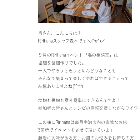
皆さん、こんにちは！
Ririhanaスタッフ森本です＼(^o^)／
９月のRirihanaイベント『腸の相談室』は
塩麹＆醤麹作りでした。
一人でやろうと思うとめんどうなことも
みんなで集まって楽しくやればできることって
結構ありますよね(*^^*)
塩麹も醤麹も案外簡単にできるんですよ！
参加者の皆さんとレシピの情報交換しながらワイワ
この様にRirihanaは毎月宇治市内の素敵なお店
3箇所でイベントをさせて頂いています
腸活に興味がある方、お腹のお悩みをお持ちの方