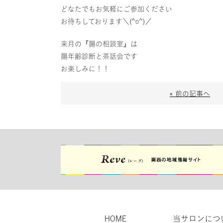
どなたでもお気軽にご参加ください
お待ちしております＼(^o^)／
来月の『腸の相談室』は
腸年齢診断と茶話会です
お楽しみに！！
« 前の記事へ
HOME
当サロンにつ