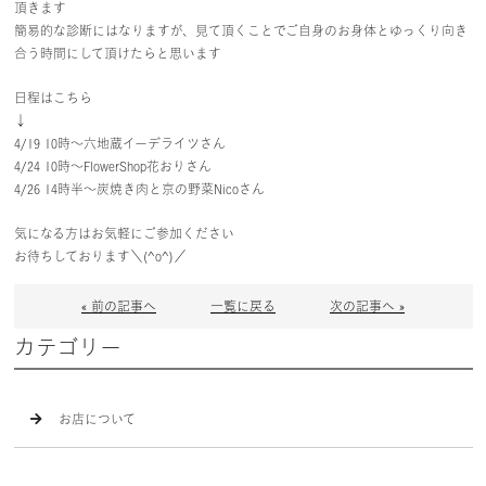
頂きます
簡易的な診断にはなりますが、見て頂くことでご自身のお身体とゆっくり向き
合う時間にして頂けたらと思います
日程はこちら
↓
4/19 10時〜六地蔵イーデライツさん
4/24 10時〜FlowerShop花おりさん
4/26 14時半〜炭焼き肉と京の野菜Nicoさん
気になる方はお気軽にご参加ください
お待ちしております＼(^o^)／
« 前の記事へ
一覧に戻る
次の記事へ »
カテゴリー
お店について