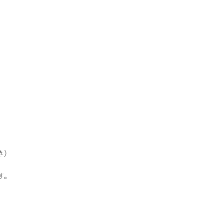
き）
す。