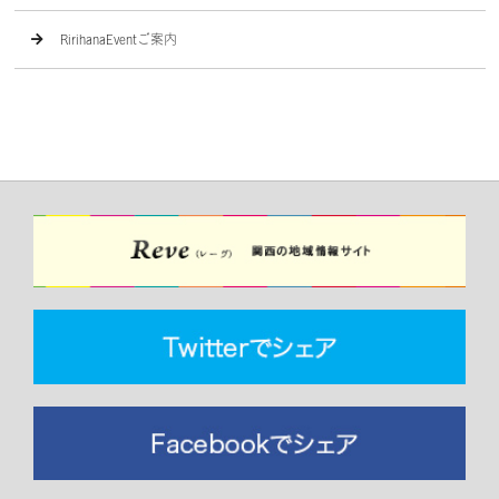
RirihanaEventご案内