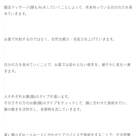
腸活マッサージ(腸もみ)をしていくことによって、本来持っている自分の力を高
めていきます。
.
.
.
お薬で対処するのではなく、自然治癒力・免疫力を上げていきます。
.
.
.
自分の力を高めていくことで、お薬では変わらない根本を、緩やかに変化へ導
きます。
.
.
.
人それぞれお腹(腸)のタイプが違います。
その方その方のお腹(腸)のタイプをチェックして、腸に合わせた施術を行い、
腸の動きを活性化し、老廃物を流していきます。
.
.
.
薬に頼らずお一人お一人に合わせたアドバイスや施術をすることで、生活習慣