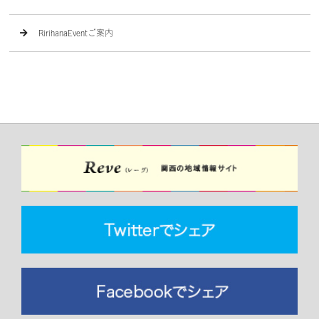
RirihanaEventご案内