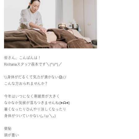
皆さん、こんばんは！
Ririhanaスタッフ森本です＼(^o^)／
\\身体がだるくて気力が湧かない😥//
こんな方おられませんか？
今年はいつになく寒暖差が大きく
なかなか気候が落ちつきませんね(⁠ᗒ⁠ᗩ⁠ᗕ⁠)
暑くなったりひんやり涼しくなったり
身体がついていかない(⁠｡⁠ﾉ⁠ω⁠＼⁠｡⁠)
便秘
頭が重い