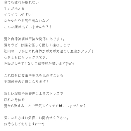
寝ても疲れが取れない
手足が冷える
イライラしやすい
なかなかやる気が出ないなど
こんな症状出ていませんか？！
腸と自律神経は密接な関係にあります。
腸セラピーは腸を優しく優しく揉むことで
筋肉のコリがほぐれ身体がポカポカ温まり血流がアップ！
心身ともにリラックスでき、
呼吸がしやすくなり自律神経が整います(^o^)
これ以外に食事や生活を見直すことも
不調改善の近道になります！
新しい環境や寒暖差によるストレスで
疲れた身体を
腸から整えることで元気スイッチを🔛にしませんか？
気になる方はお気軽にお問合せください。
お待ちしております(*^^*)