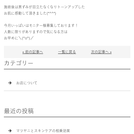
施術後は黒ずみが目立たなくなりトーンアップした
お肌に感動して頂きました(*^^*)
今月いっぱいはモニター様募集しております！
人数に限りがありますので気になる方は
お早めに＼(^o^)／
« 前の記事へ
一覧に戻る
次の記事へ »
カテゴリー
お店について
最近の投稿
マツヤニとスキンケアの相乗効果