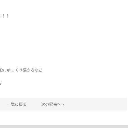
よ！！
船にゆっくり浸かるなど
は
一覧に戻る
次の記事へ »