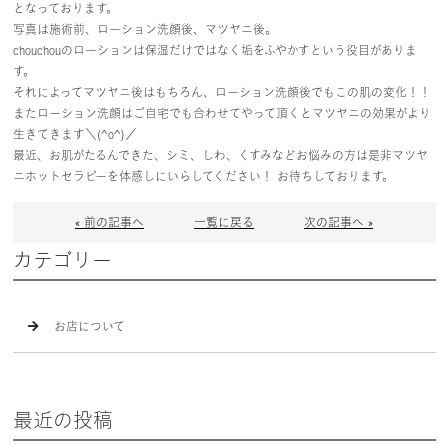
となっております。
写真は施術前、ローション洗顔後、マツヤニ後。
chouchouのローションは保湿だけではなく垢をふやかすという役目がありま
す。
それによってマツヤニ後はもちろん、ローション洗顔後でもこの肌の変化！！
またローション洗顔はご自宅でも合わせてやって頂くとマツヤニの効果がより
生きてきます＼(^o^)／
最近、お肌がたるんできた、シミ、しわ、くすみなどお悩みの方は是非マツヤ
ニホットセラピーを体感しにいらしてください！ お待ちしております。
« 前の記事へ
一覧に戻る
次の記事へ »
カテゴリー
お店について
最近の投稿