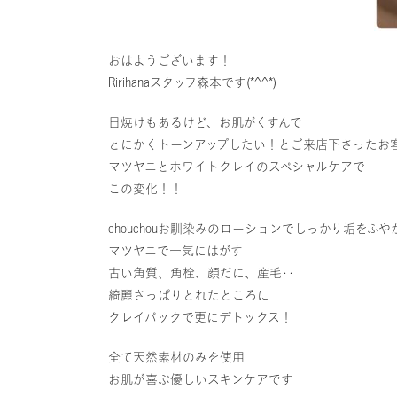
おはようございます！
Ririhanaスタッフ森本です(*^^*)
日焼けもあるけど、お肌がくすんで
とにかくトーンアップしたい！とご来店下さったお
マツヤニとホワイトクレイのスペシャルケアで
この変化！！
chouchouお馴染みのローションでしっかり垢をふや
マツヤニで一気にはがす
古い角質、角栓、顔だに、産毛‥
綺麗さっぱりとれたところに
クレイパックで更にデトックス！
全て天然素材のみを使用
お肌が喜ぶ優しいスキンケアです