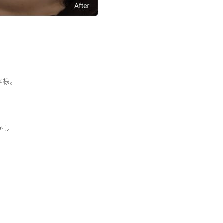
客様。
かし